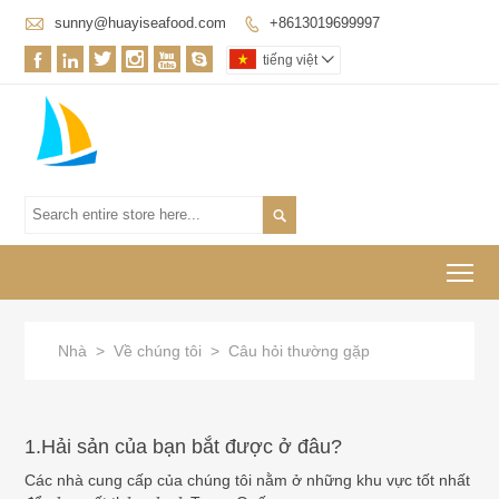

sunny@huayiseafood.com
+8613019699997







tiếng việt


To
Nhà
>
Về chúng tôi
>
Câu hỏi thường gặp
1.Hải sản của bạn bắt được ở đâu?
Các nhà cung cấp của chúng tôi nằm ở những khu vực tốt nhất