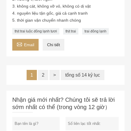
3. không cát, không vỡ vỏ, không có dị vật
4. nguyên liệu tận gốc, giá cả cạnh tranh
5. thời gian vận chuyển nhanh chóng
thịt trai luộc đông lạnh tươi
thịt trai
trai đông lạnh

Email
Chi tiết
1
2
>
tổng số 14 kỷ lục
Nhận giá mới nhất? Chúng tôi sẽ trả lời
sớm nhất có thể (trong vòng 12 giờ）