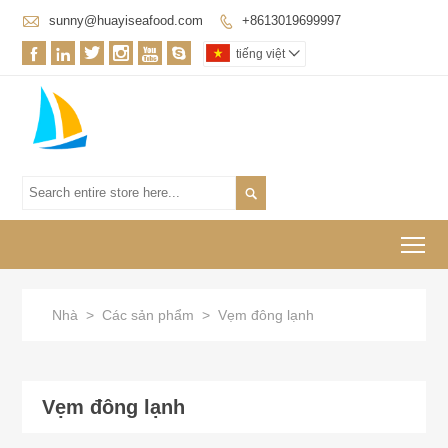

sunny@huayiseafood.com
+8613019699997







tiếng việt


To
Nhà
>
Các sản phẩm
>
Vẹm đông lạnh
Vẹm đông lạnh