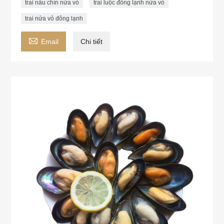
trai nấu chín nửa vỏ
trai luộc đông lạnh nửa vỏ
trai nửa vỏ đông lạnh

Email
Chi tiết