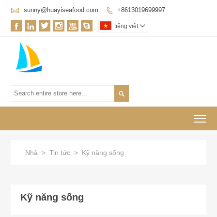

sunny@huayiseafood.com
+8613019699997







tiếng việt


To
Nhà
>
Tin tức
>
Kỹ năng sống
Kỹ năng sống