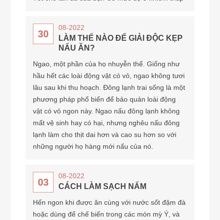
08-2022
30
LÀM THẾ NÀO ĐỂ GIẢI ĐỘC KẸP
NẤU ĂN?
Ngao, một phần của họ nhuyễn thể. Giống như
hầu hết các loài động vật có vỏ, ngao không tươi
lâu sau khi thu hoạch. Đông lạnh trai sống là một
phương pháp phổ biến để bảo quản loài động
vật có vỏ ngon này. Ngao nấu đông lạnh không
mất vệ sinh hay có hại, nhưng nghêu nấu đông
lạnh làm cho thịt dai hơn và cao su hơn so với
những người họ hàng mới nấu của nó.
08-2022
03
CÁCH LÀM SẠCH NẤM
Hến ngon khi được ăn cùng với nước sốt đậm đà
hoặc dùng để chế biến trong các món mỳ Ý, và