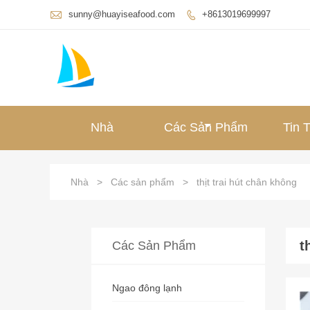

sunny@huayiseafood.com
+8613019699997

Nhà
Các Sản Phẩm
Tin 
Nhà
>
Các sản phẩm
>
thịt trai hút chân không
t
Các Sản Phẩm
Ngao đông lạnh