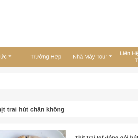
Liên H
Tức
Trường Hợp
Nhà Máy Tour
T
hịt trai hút chân không
Thịt trai Iqf đóng gói 