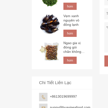
hơn
Vẹm xanh
nguyên vỏ
đông lạnh
hơn
Ngao gia vị
đóng gói
chân không
đông lạnh
hơn
Chi Tiết Liên Lạc
+8613019699997

sunny@huayiseafood.com
