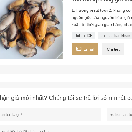
1. hương vị rất tươi 2. không có 
nguồn gốc của nguyên liệu, giá
xuất. 5. thời gian giao hàng nh
Thịt trai IQF
trai hút chân không

Email
Chi tiết
hận giá mới nhất? Chúng tôi sẽ trả lời sớm nhất c