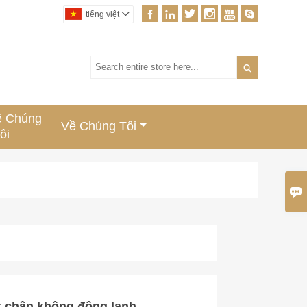






tiếng việt


ệ Chúng
Về Chúng Tôi
ôi

hút chân không đông lạnh