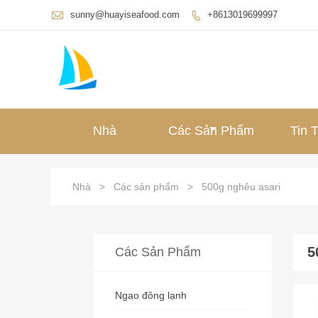

sunny@huayiseafood.com
+8613019699997

Nhà
Các Sản Phẩm
Tin 
Nhà
>
Các sản phẩm
>
500g nghêu asari
5
Các Sản Phẩm
Ngao đông lạnh