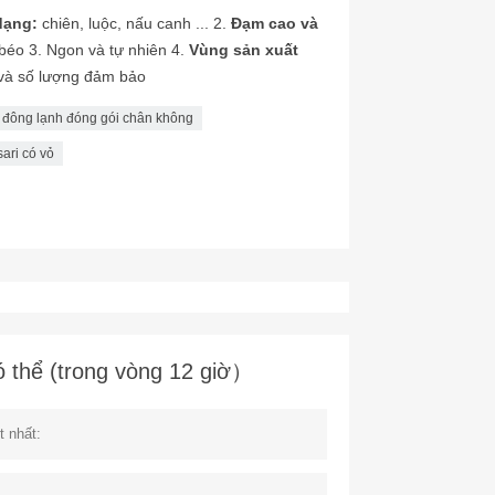
dạng:
chiên, luộc, nấu canh ... 2.
Đạm cao và
béo 3. Ngon và tự nhiên 4.
Vùng sản xuất
 và số lượng đảm bảo
i đông lạnh đóng gói chân không
sari có vỏ
ó thể (trong vòng 12 giờ）