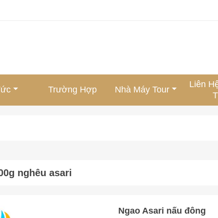
Liên H
Tức
Trường Hợp
Nhà Máy Tour
T
00g nghêu asari
Ngao Asari nấu đông