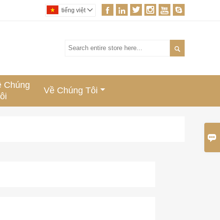






tiếng việt


ệ Chúng
Về Chúng Tôi
ôi
