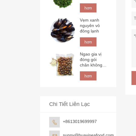
hơn
Vẹm xanh
nguyên vỏ
đông lạnh
hơn
Ngao gia vị
đóng gói
chân không
đông lạnh
hơn
Chi Tiết Liên Lạc
+8613019699997

sunny@huayiseafood.com
