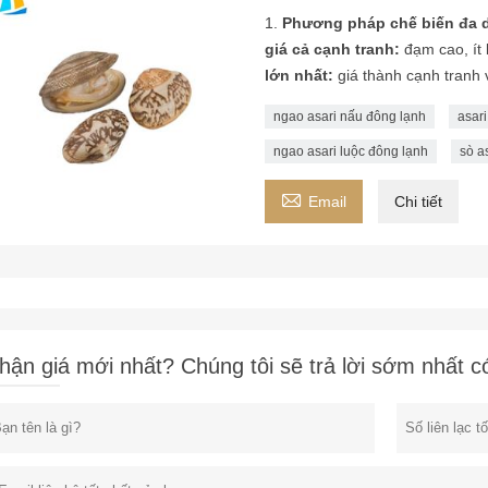
1.
Phương pháp chế biến đa 
giá cả cạnh tranh:
đạm cao, ít 
lớn nhất:
giá thành cạnh tranh
ngao asari nấu đông lạnh
asar
ngao asari luộc đông lạnh
sò a

Email
Chi tiết
hận giá mới nhất? Chúng tôi sẽ trả lời sớm nhất c